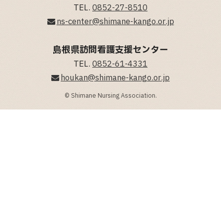
TEL.
0852-27-8510
ns-center@shimane-kango.or.jp
島根県訪問看護支援センター
TEL.
0852-61-4331
houkan@shimane-kango.or.jp
© Shimane Nursing Association.