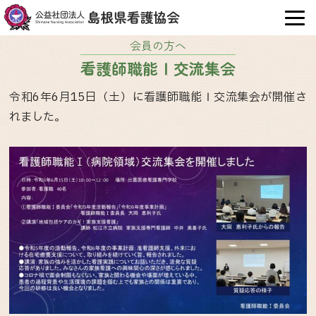
OPE
会員の方へ
看護師職能Ⅰ交流集会
令和6年6月15日（土）に看護師職能Ⅰ交流集会が開催さ
れました。