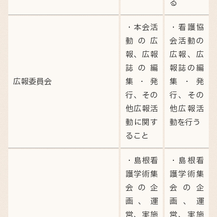
る
・本会活
・看護協
動の広
会活動の
報、広報
広報、広
誌の編
報誌の編
広報委員会
集・発
集・発
行、その
行、その
他広報活
他広報活
動に関す
動を行う
ること
・島根看
・島根看
護学術集
護学術集
会の企
会の企
画、運
画、運
営、実施
営、実施