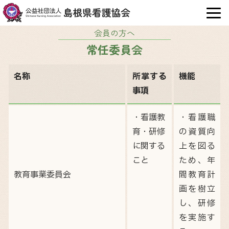
OPE
会員の方へ
常任委員会
名称
所掌する
機能
事項
・看護教
・看護職
育・研修
の資質向
に関する
上を図る
こと
ため、年
教育事業委員会
間教育計
画を樹立
し、研修
を実施す