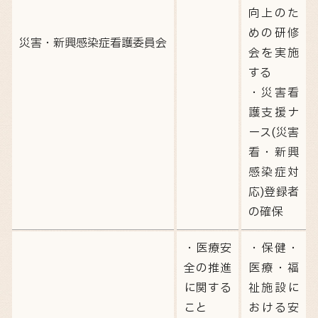
向上のた
めの研修
災害・新興感染症看護委員会
会を実施
する
・災害看
護支援ナ
ース(災害
看・新興
感染症対
応)登録者
の確保
・医療安
・保健・
全の推進
医療・福
に関する
祉施設に
こと
おける安