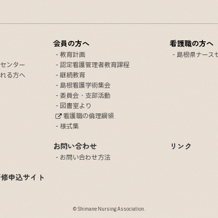
会員の方へ
看護職の方へ
教育計画
島根県ナース
センター
認定看護管理者教育課程
れる方へ
継続教育
島根看護学術集会
委員会・支部活動
図書室より
看護職の倫理綱領
様式集
お問い合わせ
リンク
お問い合わせ方法
研修申込サイト
© Shimane Nursing Association.