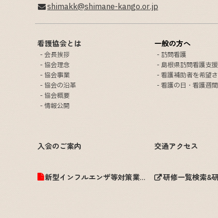
shimakk@shimane-kango.or.jp
看護協会とは
一般の方へ
会長挨拶
訪問看護
協会理念
島根県訪問看護支援
協会事業
看護補助者を希望さ
協会の沿革
看護の日・看護週間
協会概要
情報公開
入会のご案内
交通アクセス
新型インフルエンザ等対策業務計画
研修一覧検索&