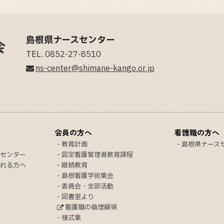
島根県ナースセンター
TEL.
0852-27-8510
ns-center@shimane-kango.or.jp
会員の方へ
看護職の方へ
教育計画
島根県ナース
センター
認定看護管理者教育課程
れる方へ
継続教育
島根看護学術集会
委員会・支部活動
図書室より
看護職の倫理綱領
様式集