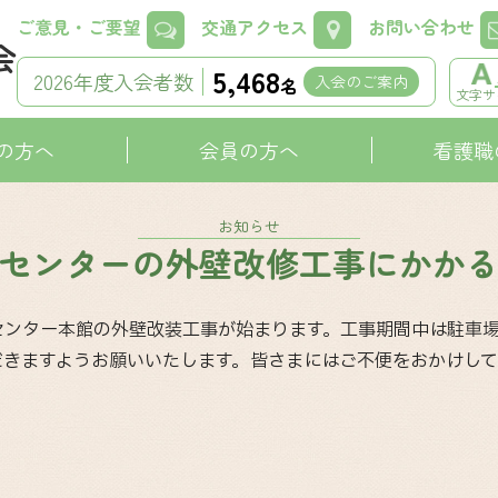
ご意見・ご要望
交通アクセス
お問い合わせ
5,468
2026年度入会者数
入会のご案内
名
文字サ
の方へ
会員の方へ
看護職
お知らせ
センターの外壁改修工事にかか
て看護研修センター本館の外壁改装工事が始まります。工事期間中は駐
だきますようお願いいたします。皆さまにはご不便をおかけして