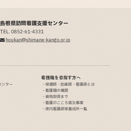
島根県訪問看護支援センター
TEL.
0852-61-4331
houkan@shimane-kango.or.jp
看護職を目指す方へ
センター
保健師・助産師・看護師とは
看護職の種類
資格取得まで
看護のこころ普及事業
県内看護師等養成所一覧