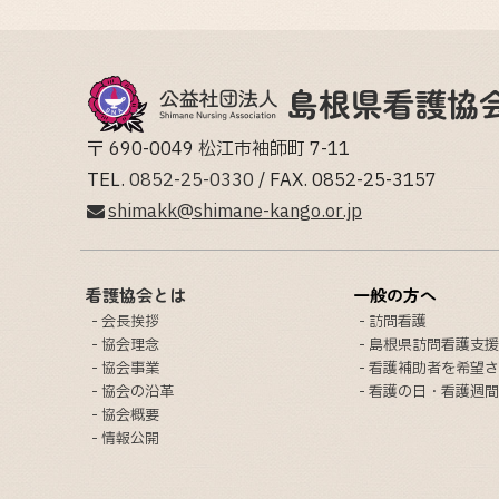
〒 690-0049 松江市袖師町 7-11
TEL.
0852-25-0330
/ FAX. 0852-25-3157
shimakk@shimane-kango.or.jp
看護協会とは
一般の方へ
会長挨拶
訪問看護
協会理念
島根県訪問看護支援
協会事業
看護補助者を希望さ
協会の沿革
看護の日・看護週間
協会概要
情報公開