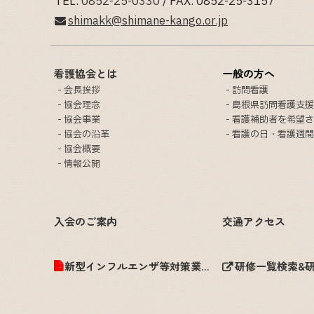
TEL.
0852-25-0330
/ FAX. 0852-25-3157
shimakk@shimane-kango.or.jp
看護協会とは
一般の方へ
会長挨拶
訪問看護
協会理念
島根県訪問看護支援
協会事業
看護補助者を希望さ
協会の沿革
看護の日・看護週間
協会概要
情報公開
入会のご案内
交通アクセス
新型インフルエンザ等対策業務計画
研修一覧検索&