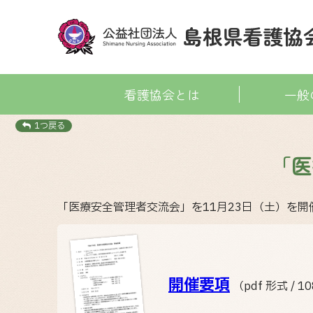
看護協会とは
一般
1つ戻る
「医
「医療安全管理者交流会」を11月23日（土）を
開催要項
（pdf 形式 / 1