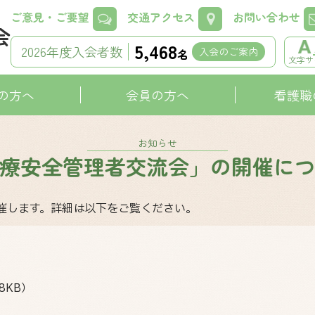
ご意見・ご要望
交通アクセス
お問い合わせ
5,468
2026年度入会者数
入会のご案内
名
文字サ
の方へ
会員の方へ
看護職
お知らせ
療安全管理者交流会」の開催に
開催します。詳細は以下をご覧ください。
08KB）