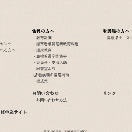
会員の方へ
看護職の方へ
教育計画
島根県ナース
センター
認定看護管理者教育課程
れる方へ
継続教育
島根看護学術集会
委員会・支部活動
図書室より
看護職の倫理綱領
様式集
お問い合わせ
リンク
お問い合わせ方法
研修申込サイト
© Shimane Nursing Association.