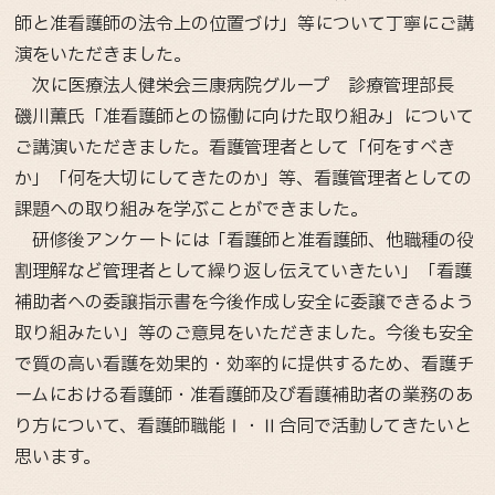
師と准看護師の法令上の位置づけ」等について丁寧にご講
演をいただきました。
次に医療法人健栄会三康病院グループ 診療管理部長
磯川薫氏「准看護師との協働に向けた取り組み」について
ご講演いただきました。看護管理者として「何をすべき
か」「何を大切にしてきたのか」等、看護管理者としての
課題への取り組みを学ぶことができました。
研修後アンケートには「看護師と准看護師、他職種の役
割理解など管理者として繰り返し伝えていきたい」「看護
補助者への委譲指示書を今後作成し安全に委譲できるよう
取り組みたい」等のご意見をいただきました。今後も安全
で質の高い看護を効果的・効率的に提供するため、看護チ
ームにおける看護師・准看護師及び看護補助者の業務のあ
り方について、看護師職能Ⅰ・Ⅱ合同で活動してきたいと
思います。