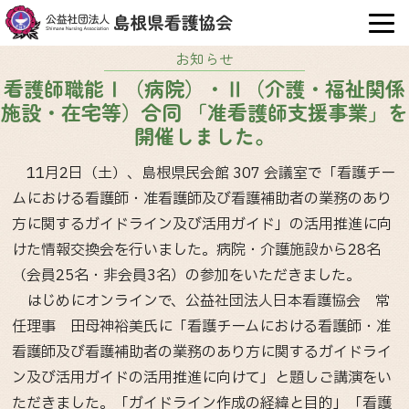
OPE
お知らせ
看護師職能Ⅰ（病院）・Ⅱ（介護・福祉関係
施設・在宅等）合同 「准看護師支援事業」を
開催しました。
11月2日（土）、島根県民会館 307 会議室で「看護チー
ムにおける看護師・准看護師及び看護補助者の業務のあり
方に関するガイドライン及び活用ガイド」の活用推進に向
けた情報交換会を行いました。病院・介護施設から28名
（会員25名・非会員3名）の参加をいただきました。
はじめにオンラインで、公益社団法人日本看護協会 常
任理事 田母神裕美氏に「看護チームにおける看護師・准
看護師及び看護補助者の業務のあり方に関するガイドライ
ン及び活用ガイドの活用推進に向けて」と題しご講演をい
ただきました。「ガイドライン作成の経緯と目的」「看護