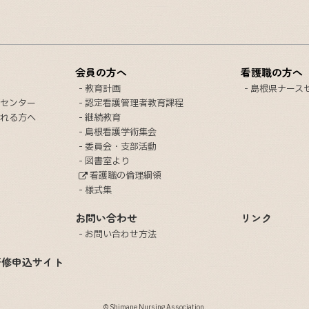
会員の方へ
看護職の方へ
教育計画
島根県ナース
センター
認定看護管理者教育課程
れる方へ
継続教育
島根看護学術集会
委員会・支部活動
図書室より
看護職の倫理綱領
様式集
お問い合わせ
リンク
お問い合わせ方法
研修申込サイト
© Shimane Nursing Association.