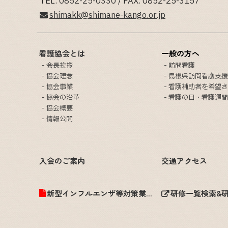
TEL.
0852-25-0330
/ FAX. 0852-25-3157
shimakk@shimane-kango.or.jp
看護協会とは
一般の方へ
会長挨拶
訪問看護
協会理念
島根県訪問看護支援
協会事業
看護補助者を希望さ
協会の沿革
看護の日・看護週間
協会概要
情報公開
入会のご案内
交通アクセス
新型インフルエンザ等対策業務計画
研修一覧検索&