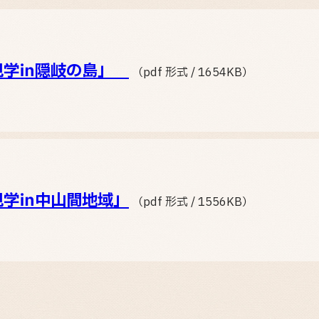
見学㏌隠岐の島」
（pdf 形式 / 1654KB）
見学㏌中山間地域」
（pdf 形式 / 1556KB）