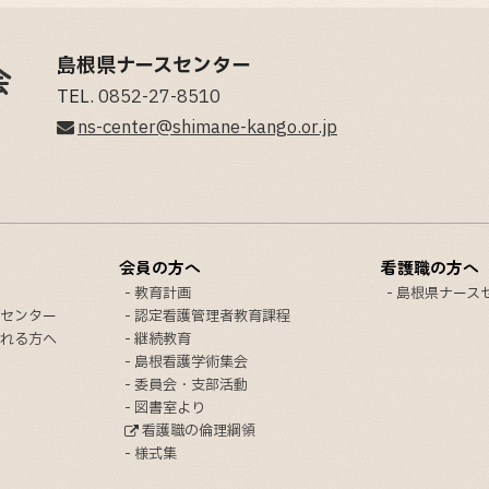
島根県ナースセンター
TEL.
0852-27-8510
ns-center@shimane-kango.or.jp
会員の方へ
看護職の方へ
教育計画
島根県ナース
センター
認定看護管理者教育課程
れる方へ
継続教育
島根看護学術集会
委員会・支部活動
図書室より
看護職の倫理綱領
様式集