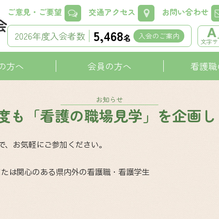
ご意見・ご要望
交通アクセス
お問い合わせ
5,468
2026年度入会者数
入会のご案内
名
文字サ
の方へ
会員の方へ
看護職
お知らせ
年度も「看護の職場見学」を企画し
で、お気軽にご参加ください。
または関心のある県内外の看護職・看護学生