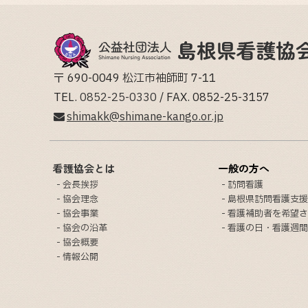
〒 690-0049 松江市袖師町 7-11
TEL.
0852-25-0330
/ FAX. 0852-25-3157
shimakk@shimane-kango.or.jp
看護協会とは
一般の方へ
会長挨拶
訪問看護
協会理念
島根県訪問看護支援
協会事業
看護補助者を希望さ
協会の沿革
看護の日・看護週間
協会概要
情報公開