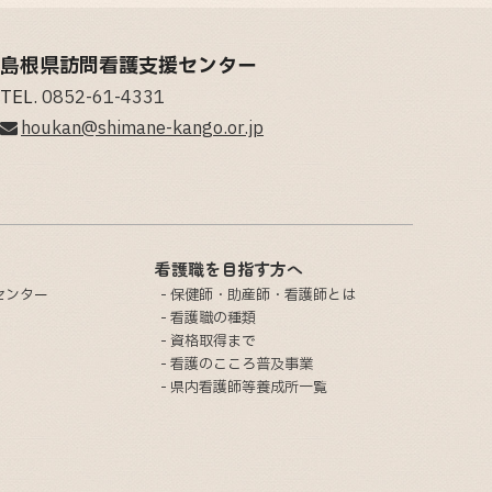
島根県訪問看護支援センター
TEL.
0852-61-4331
houkan@shimane-kango.or.jp
看護職を目指す方へ
センター
保健師・助産師・看護師とは
看護職の種類
資格取得まで
看護のこころ普及事業
県内看護師等養成所一覧