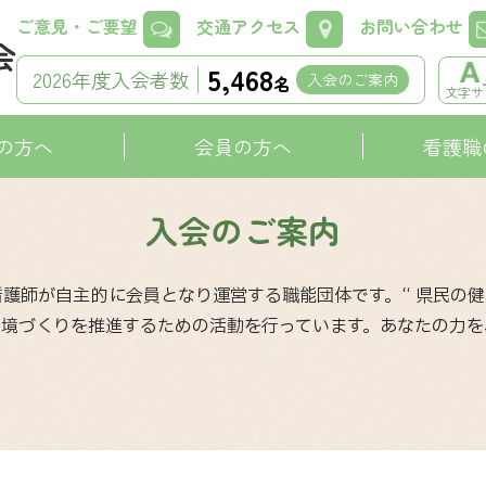
ご意見・ご要望
交通アクセス
お問い合わせ
5,468
2026年度入会者数
入会のご案内
名
文字サ
の方へ
会員の方へ
看護職
入会のご案内
護師が自主的に会員となり運営する職能団体です。“ 県民の健康
環境づくりを推進するための活動を行っています。あなたの力を